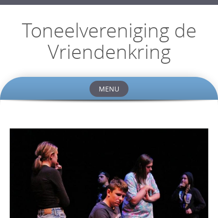
Toneelvereniging de
Vriendenkring
MENU
Skip
to
content