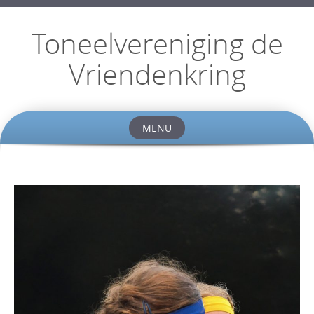
Toneelvereniging de
Vriendenkring
MENU
Skip
to
content