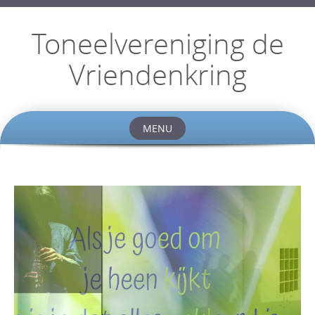
Toneelvereniging de
Vriendenkring
MENU
Skip
to
content