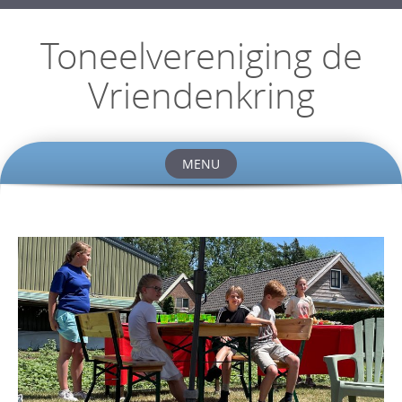
Toneelvereniging de
Vriendenkring
MENU
Skip
to
content