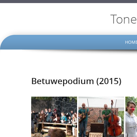
Tone
SKIP
HOM
TO
CONTENT
Betuwepodium (2015)