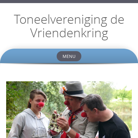
Toneelvereniging de
Vriendenkring
MENU
Skip
to
content