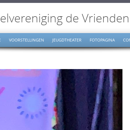
elvereniging de Vrienden
E
VOORSTELLINGEN
JEUGDTHEATER
FOTOPAGINA
CO