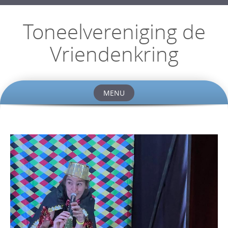
Toneelvereniging de
Vriendenkring
MENU
Skip
to
content