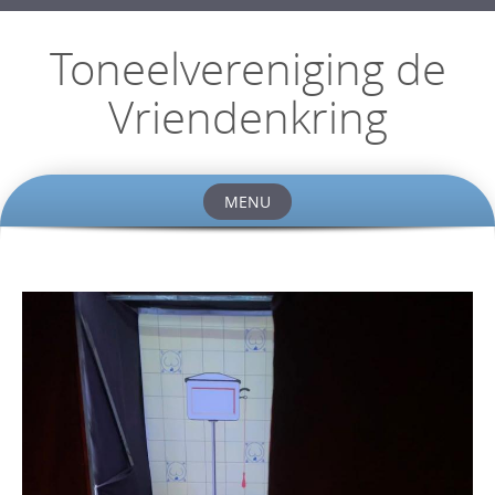
Toneelvereniging de
Vriendenkring
MENU
Skip
to
content