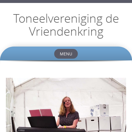
Toneelvereniging de
Vriendenkring
MENU
Skip
to
content