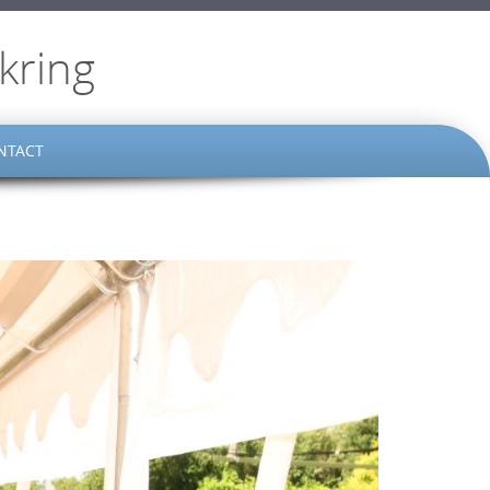
kring
NTACT