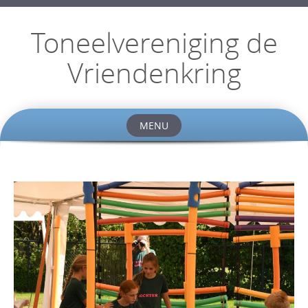
Toneelvereniging de
Vriendenkring
MENU
Skip
to
content