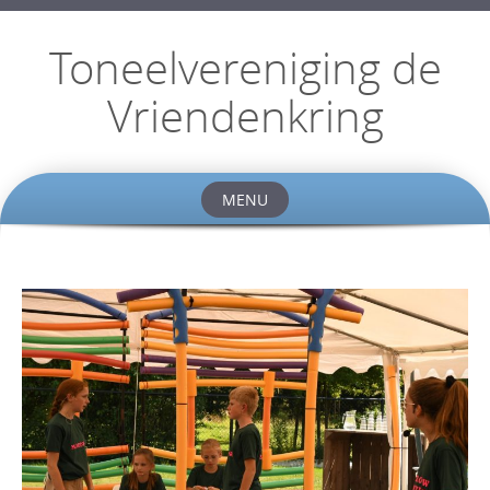
Toneelvereniging de
Vriendenkring
MENU
Skip
to
content