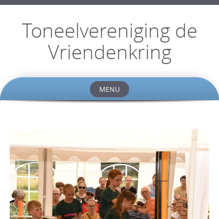
Toneelvereniging de
Vriendenkring
MENU
Skip
to
content