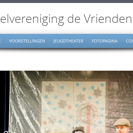
elvereniging de Vrienden
E
VOORSTELLINGEN
JEUGDTHEATER
FOTOPAGINA
CO