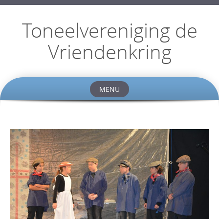
Toneelvereniging de
Vriendenkring
MENU
Skip
to
content