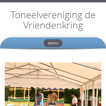
Toneelvereniging de
Vriendenkring
MENU
Skip
to
content