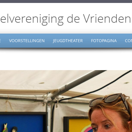
elvereniging de Vrienden
E
VOORSTELLINGEN
JEUGDTHEATER
FOTOPAGINA
CO