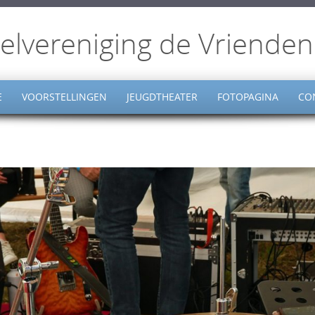
elvereniging de Vrienden
E
VOORSTELLINGEN
JEUGDTHEATER
FOTOPAGINA
CO