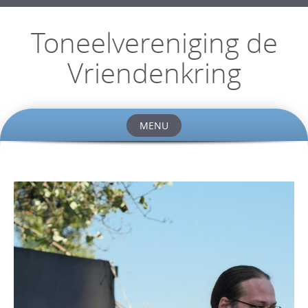
Toneelvereniging de
Vriendenkring
MENU
Skip
to
content