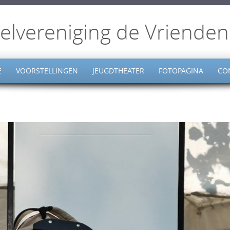
elvereniging de Vrienden
E
VOORSTELLINGEN
JEUGDTHEATER
FOTOPAGINA
CO