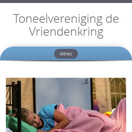
Toneelvereniging de
Vriendenkring
MENU
Skip
to
content