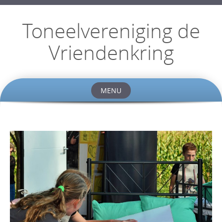
Toneelvereniging de
Vriendenkring
MENU
Skip
to
content