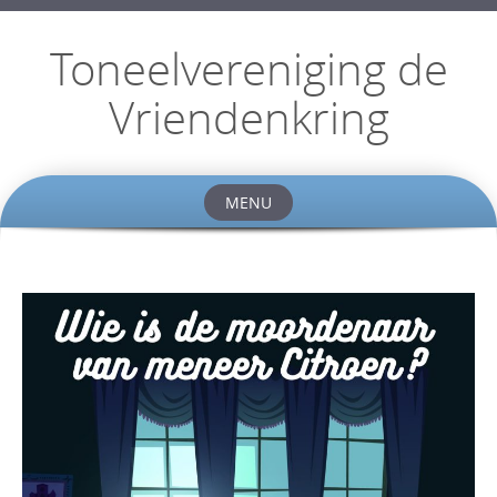
Toneelvereniging de
Vriendenkring
MENU
Skip
to
content