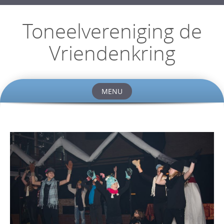
Toneelvereniging de
Vriendenkring
MENU
Skip
to
content