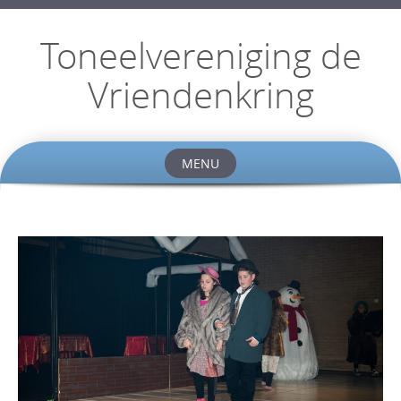
Toneelvereniging de
Vriendenkring
MENU
Skip
to
content