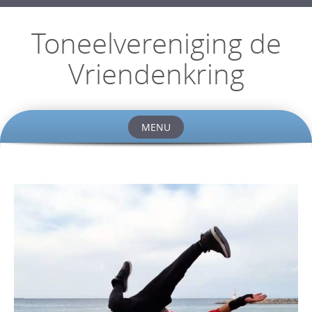
Toneelvereniging de
Vriendenkring
MENU
Skip
to
content