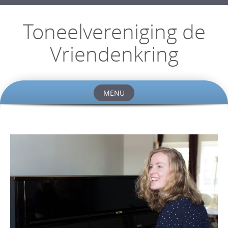
Toneelvereniging de
Vriendenkring
MENU
Skip
to
content