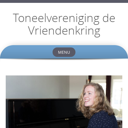
Toneelvereniging de
Vriendenkring
MENU
Skip
to
content