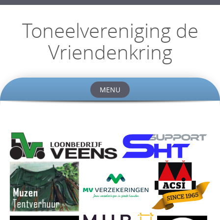
Toneelvereniging de
Vriendenkring
MENU
Skip
to
content