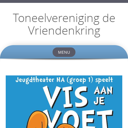
Toneelvereniging de
Vriendenkring
MENU
Skip
to
content