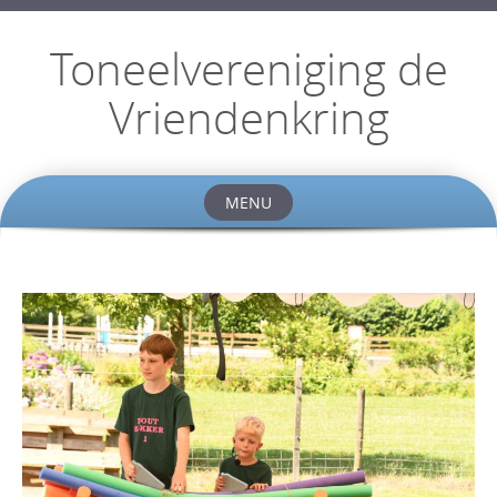
Toneelvereniging de
Vriendenkring
MENU
Skip
to
content