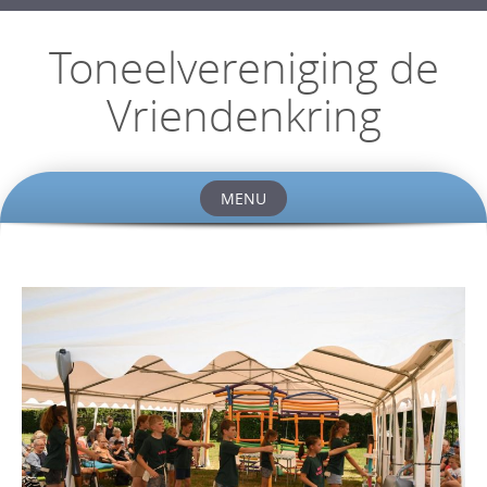
Toneelvereniging de
Vriendenkring
MENU
Skip
to
content