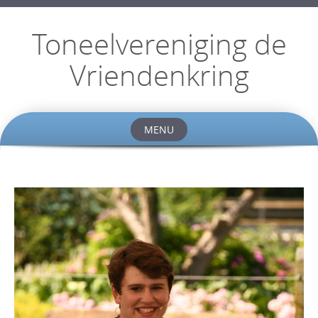
Toneelvereniging de
Vriendenkring
MENU
Skip
to
content