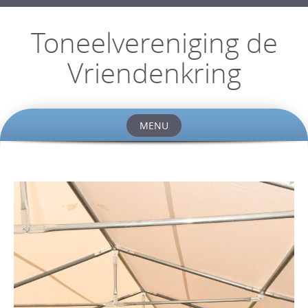
Toneelvereniging de
Vriendenkring
MENU
Skip
to
content