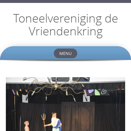
Toneelvereniging de
Vriendenkring
MENU
Skip
to
content