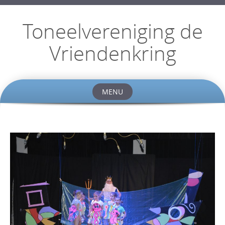
Toneelvereniging de
Vriendenkring
MENU
Skip
to
content